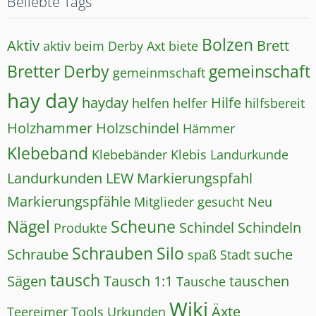
Beliebte Tags
Bolzen
Aktiv
Brett
aktiv beim Derby
Axt
biete
Bretter
Derby
gemeinschaft
gemeinmschaft
hay day
hayday
Hilfe
helfen
helfer
hilfsbereit
Holzhammer
Holzschindel
Hämmer
Klebeband
Klebebänder
Klebis
Landurkunde
Landurkunden
LEW
Markierungspfahl
Markierungspfähle
Mitglieder gesucht
Neu
Nägel
Scheune
Schindel
Schindeln
Produkte
Schrauben
Silo
Schraube
suche
spaß
Stadt
tausch
Sägen
Tausch 1:1
tauschen
Tausche
Wiki
Äxte
Teereimer
Tools
Urkunden