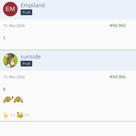
Empiland
Profi
1.512
5.237
744
#94.965
15. Mai 2026
1
sunside
Profi
413
3.053
430
#94.966
15. Mai 2026
0
1
1