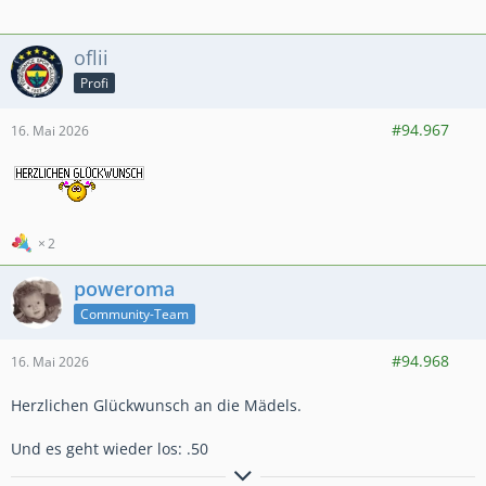
oflii
Profi
598
7.993
1.319
#94.967
16. Mai 2026
2
poweroma
Community-Team
9.673
48.033
7.081
#94.968
16. Mai 2026
Herzlichen Glückwunsch an die Mädels.
Und es geht wieder los: .50
"Kleine Schritte sind besser als keine Schritte..."