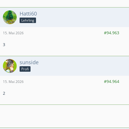
Hatti60
Lehrling
159
809
128
#94.963
15. Mai 2026
3
sunside
Profi
413
3.053
430
#94.964
15. Mai 2026
2