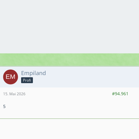
Empiland
Profi
1.512
5.237
744
#94.961
15. Mai 2026
5