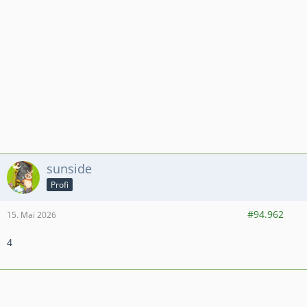
sunside
Profi
413
3.053
430
#94.962
15. Mai 2026
4