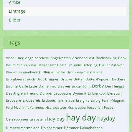
Artikel
Einträge
Bilder
Tags
Andalusier
Angelbereiche
Angelkasten
Armband
Axt
Bachsaibling
Bank
Baum mit Spinnen
Beerensaft
Beste Freunde
Bitterling
Blauer Pullover
Blauer Sonnenbarsch
Blumenhecke
Brombeermarmelade
Brombeerstrauch
Brot
Brunnen
Brücke
Butter
Butter-Popcorn
Bäckerei
Derby
Bäume
Caffé Latte
Damenrad
Das verrückte Huhn
Der Hengst
Des Anglers Freund
Dunkler Laubbaum
Dynamit
Ei
Eierkopf
Eiersushi
Erdbeere
Erdbeereis
Erdbeermarmelade
Ereignis
Erfolg
Farm-Magnat
Feld
Fisch mit Pommes
Fischpastete
Fischsuppe
Fässchen
Fässer
hay day
hayday
hay-day
Geleebohnen
Grabstein
Himbeermarmelade
Holzhammer
Hämmer
Kakaobohnen