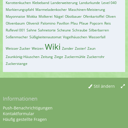
Karottenkuchen
Klebeband
Landerweiterung
Landurkunde
Level 040
Markierungspfahl
Marmeladenkocher
Maschinen-Meisterung
Mayonnaise
Mokka
Molkerei
Nägel
Obstbauer
Ofenkartoffel
Oliven
Olivenbaum
Olivenöl
Palomino
Pavillon
Pfau
Pfaue
Popcorn
Reis
Ruflevel 001
Sahne
Sahnetorte
Scheune
Schraube
Silberbarren
Soßenmacher
Süßigkeitenautomat
Vogelhäuschen
Wasserfall
Wiki
Weisser Zucker
Weizen
Zander
Zaster!
Zaun
Zaunkönig-Häuschen
Zeitung
Ziege
Zuckermühle
Zuckerrohr
Zuckerstange
Stil ändern
Informationen
Push-Benachrichtigungen
Kontaktformular
Häufig gestellte Fragen