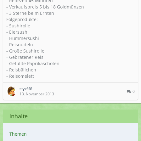
- Reifezeit 45 Minuten
- Verkaufspreis 5 bis 18 Goldmünzen
- 3 Sterne beim Ernten
Folgeprodukte:
- Sushirolle
- Eiersushi
- Hummersushi
- Reisnudeln
- Große Sushirolle
- Gebratener Reis
- Gefüllte Paprikaschoten
- Reisbällchen
- Reisomelett
styx66!
0
13. November 2013
Inhalte
Themen