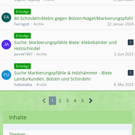
Erledigt
80 Schindeln/klebis gegen Bolzen/Nägel/Markierungspfahl
Farmgott
Archiv
22. Januar 2024
Erledigt
Suche: Markierungspfähle Biete: Klebebänder und
1
Holzschindel
Jannik1997
Archiv
2. Juni 2023
Erledigt
Suche Markierungspfähle & Holzhämmer - Biete
1
Landurkunden, Bolzen und Schindeln
fukkafukka
Archiv
8. Mai 2023
1
2
3
4
5
Inhalte
Themen