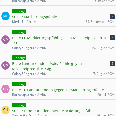
Barbarajolanta
Archiv
12. Oktober 2024
Erledigt
Suche Markierungspfähle
2
Merlin1
Archiv
25. September 2024
Erledigt
Biete 60 Markierungspfähle gegen Molkereip. o. Sirup
2
1:1
Calory5Fingers
Archiv
19. August 2024
Erledigt
Biete Landurkunden, Äxte, Pfähle gegen
5
Molkereiprodukte ,Sägen
Calory5Fingers
Archiv
7. August 2024
Erledigt
Biete 10 Landurkunden gegen 10 Markierungspfähle
Barbarajolanta
Archiv
20. Juli 2024
Erledigt
Suche Landurkunden, biete Markierungspfähle
Sophie HayDay
Archiv
16. Juni 2024