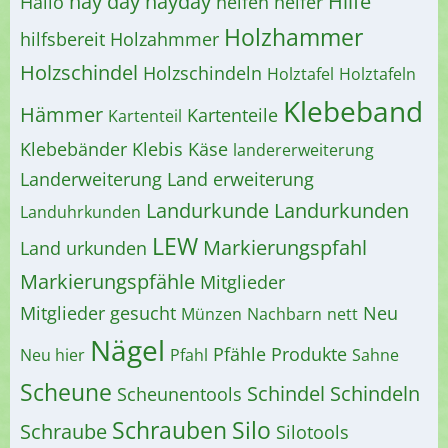
hay day
hayday
Hilfe
Hallo
helfen
helfer
Holzhammer
hilfsbereit
Holzahmmer
Holzschindel
Holzschindeln
Holztafel
Holztafeln
Klebeband
Hämmer
Kartenteile
Kartenteil
Klebebänder
Klebis
Käse
landererweiterung
Landerweiterung
Land erweiterung
Landurkunde
Landurkunden
Landuhrkunden
LEW
Markierungspfahl
Land urkunden
Markierungspfähle
Mitglieder
Mitglieder gesucht
Neu
Münzen
Nachbarn
nett
Nägel
Pfähle
Produkte
Neu hier
Pfahl
Sahne
Scheune
Schindel
Schindeln
Scheunentools
Schrauben
Silo
Schraube
Silotools