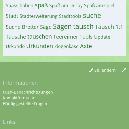
spaß
Spass haben
Spaß am Derby
Spaß am spiel
suche
Stadt
Stadterweiterung
Stadttools
Sägen
tausch
Tausch 1:1
Suche Bretter
Säge
tauschen
Tausche
Teereimer
Tools
Update
Urkunden
Äxte
Urkunde
Ziegenkäse
Stil ändern
Informationen
Push-Benachrichtigungen
Kontaktformular
Häufig gestellte Fragen
Links