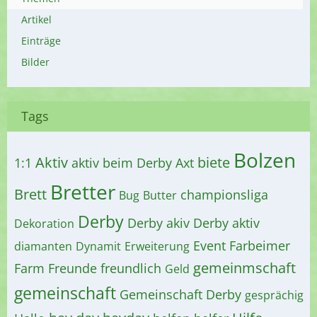
Artikel
Einträge
Bilder
Tags
Bolzen
Aktiv
biete
1:1
aktiv beim Derby
Axt
Bretter
Brett
championsliga
Bug
Butter
Derby
Derby akiv
Derby aktiv
Dekoration
Event
Farbeimer
diamanten
Dynamit
Erweiterung
gemeinmschaft
Farm
Freunde
freundlich
Geld
gemeinschaft
Gemeinschaft Derby
gesprächig