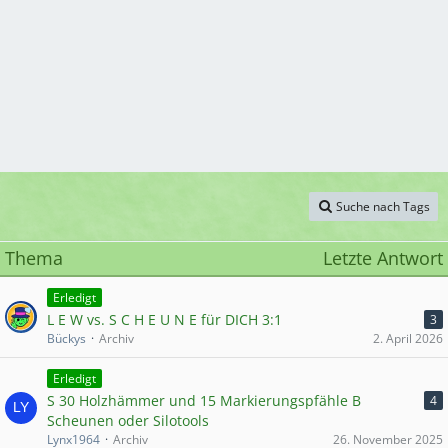
Suche nach Tags
Thema
Letzte Antwort
Erledigt
L E W vs. S C H E U N E für DICH 3:1
3
Bückys
Archiv
2. April 2026
Erledigt
S 30 Holzhämmer und 15 Markierungspfähle B
4
Scheunen oder Silotools
Lynx1964
Archiv
26. November 2025