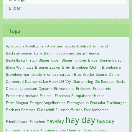
Bilder
Tags
Apfelbaum
Apfelkuchen
Apfelmarmelade
Apfelsaft
Armband
Backsteinmauer
Bank
Baum mit Spinnen
Beste Freunde
Bestellbrett / Truck
Blauer Köder
Blauer Pullover
Blauer Sonnenbarsch
Blaue Wollmütze
Brauner Zucker
Brett
Brombeer-Muffin
Brombeere
Brombeermarmelade
Brombeerstrauch
Brot
Brücke
Bäume
Dahlien
Derby
Damenrad
Das verrückte Huhn
Diamantring
Die Radtour
Docks
Dunkler Laubbaum
Dynamit
Eismaschine
Erdbeere
Erdbeereis
Erdbeermarmelade
Eselstall
Espresso
Europäischer Hecht
Farm-Magnat
Felsiger Angelbereich
Festtagszaun
Fetasalat
Fischburger
Fisch mit Pommes
Flussschiff
Flussschiffkisten
Forellenbarsch
hay day
hayday
hay-day
Friedfofszaun
Fässchen
Himbeermarmelade
Hummersuppe
Hämmer
Kakaobohnen