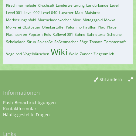
Kirschmarmelade
Kirschsaft
Landerweiterung
Landurkunde
Level
Level 001
Level 002
Level 040
Lutscher
Mais
Maisbrot
Markierungspfahl
Marmeladenkocher
Mine
Mittagsgold
Mokka
Molkerei
Obstbauer
Ofenkartoffel
Palomino
Pavillon
Pfau
Pfaue
Platinbarren
Popcorn
Reis
Ruflevel 001
Sahne
Sahnetorte
Scheune
Schokolade
Sirup
Sojasoße
Soßenmacher
Säge
Tomate
Tomatensaft
Wiki
Vogelbad
Vogelhäuschen
Wolle
Zander
Ziegenmilch
Stil ändern
Informationen
Push-Benachrichtigungen
Kontaktformular
Häufig gestellte Fragen
Links