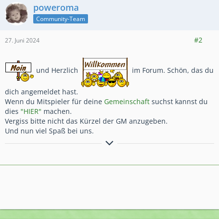
poweroma
Community-Team
9.673
48.033
7.081
#2
27. Juni 2024
und Herzlich
im Forum. Schön, das du
dich angemeldet hast.
Wenn du Mitspieler für deine
Gemeinschaft
suchst kannst du
dies
"HIER"
machen.
Vergiss bitte nicht das Kürzel der GM anzugeben.
Und nun viel Spaß bei uns.
"Kleine Schritte sind besser als keine Schritte..."