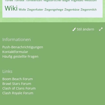
Toffee
Tomate
Tomatensaft
Vegetarischer Bagel
Vogelbad
Webstuhl
Wiki
Wolle
Ziegenfutter
Ziegengehege
Ziegenkäse
Ziegenmilch
Stil ändern
Informationen
Push-Benachrichtigungen
Kontaktformular
Häufig gestellte Fragen
Links
Boom Beach Forum
Brawl Stars Forum
Clash of Clans Forum
Clash Royale Forum