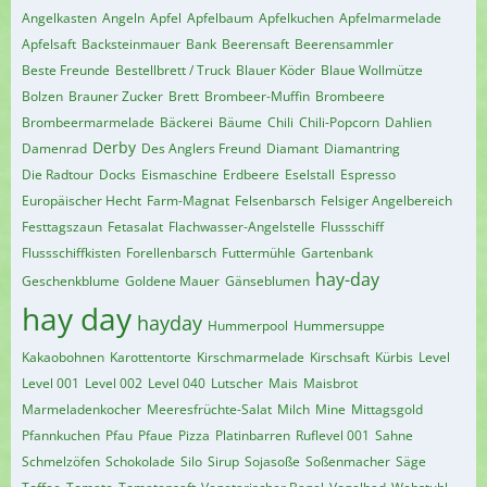
Angelkasten
Angeln
Apfel
Apfelbaum
Apfelkuchen
Apfelmarmelade
Apfelsaft
Backsteinmauer
Bank
Beerensaft
Beerensammler
Beste Freunde
Bestellbrett / Truck
Blauer Köder
Blaue Wollmütze
Bolzen
Brauner Zucker
Brett
Brombeer-Muffin
Brombeere
Brombeermarmelade
Bäckerei
Bäume
Chili
Chili-Popcorn
Dahlien
Derby
Damenrad
Des Anglers Freund
Diamant
Diamantring
Die Radtour
Docks
Eismaschine
Erdbeere
Eselstall
Espresso
Europäischer Hecht
Farm-Magnat
Felsenbarsch
Felsiger Angelbereich
Festtagszaun
Fetasalat
Flachwasser-Angelstelle
Flussschiff
Flussschiffkisten
Forellenbarsch
Futtermühle
Gartenbank
hay-day
Geschenkblume
Goldene Mauer
Gänseblumen
hay day
hayday
Hummerpool
Hummersuppe
Kakaobohnen
Karottentorte
Kirschmarmelade
Kirschsaft
Kürbis
Level
Level 001
Level 002
Level 040
Lutscher
Mais
Maisbrot
Marmeladenkocher
Meeresfrüchte-Salat
Milch
Mine
Mittagsgold
Pfannkuchen
Pfau
Pfaue
Pizza
Platinbarren
Ruflevel 001
Sahne
Schmelzöfen
Schokolade
Silo
Sirup
Sojasoße
Soßenmacher
Säge