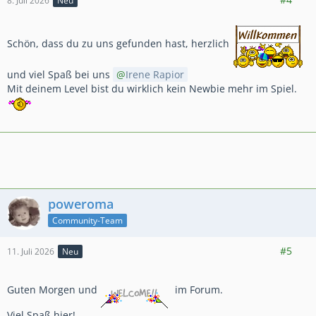
8. Juli 2026
Neu
Schön, dass du zu uns gefunden hast, herzlich
und viel Spaß bei uns
Irene Rapior
Mit deinem Level bist du wirklich kein Newbie mehr im Spiel.
poweroma
Community-Team
9.673
48.033
7.081
#5
11. Juli 2026
Neu
Guten Morgen und
im Forum.
Viel Spaß hier!