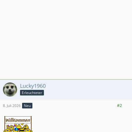
Lucky1960
Erleuchteter
7.962
24.252
3.157
#2
8. Juli 2026
Neu