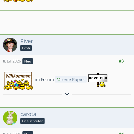
River
Profi
1.527
5.852
853
#3
8. Juli 2026
Neu
im Forum
Irene Rapior
Liebe Grüße
River
carota
Erleuchteter
4.649
19.010
2.761
#4