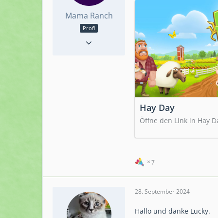
Mama Ranch
Profi
Reaktionen
1.272
Punkte
3.602
Beiträge
426
Hay Day
Öffne den Link in Hay D
7
28. September 2024
Hallo und danke Lucky.