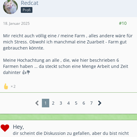
Redcat
Profi
1.793
8.448
1.308
#10
18. Januar 2025
Mir reicht auch völlig eine / meine Farm , alles andere wäre für
mich Stress. Obwohl ich manchmal eine Zuarbeit - Farm gut
gebrauchen könnte.
Meine Hochachtung an alle , die, wie hier beschrieben 6
Farmen haben … da steckt schon eine Menge Arbeit und Zeit
dahinter 👍💐
2
1
2
3
4
5
6
7
Hey,
dir scheint die Diskussion zu gefallen, aber du bist nicht