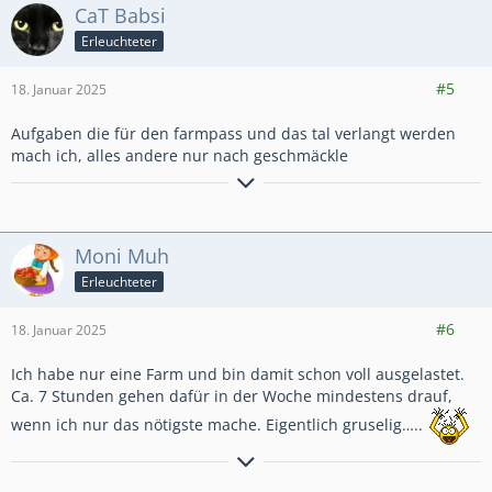
CaT Babsi
Erleuchteter
3.309
19.679
2.991
#5
18. Januar 2025
Aufgaben die für den farmpass und das tal verlangt werden
mach ich, alles andere nur nach geschmäckle
Zitat
Um klar zu sehen reicht oft ein wechsel der Blickrichtung.
Moni Muh
Erleuchteter
Autor: Antoine de Saint-Exupéry
7.014
20.669
2.720
#6
18. Januar 2025
Ich habe nur eine Farm und bin damit schon voll ausgelastet.
Ca. 7 Stunden gehen dafür in der Woche mindestens drauf,
wenn ich nur das nötigste mache. Eigentlich gruselig…..
Gesund ist, sich ab und zu krank zu lachen