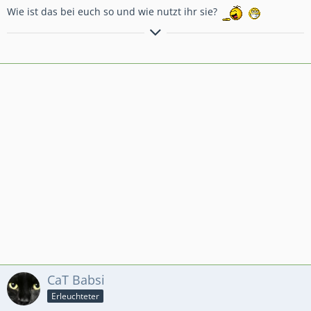
Wie ist das bei euch so und wie nutzt ihr sie?
"Wie war dein Wochenende? Es hat nach nur 2 Tagen den Geist
aufgegeben. Ich will ein neues!"
Die fleißigen Schweine
suchen noch Mitglieder in der GM.
Schaut gern zu uns rein! Kürzel #98JUQPGU
Grüße vom Eulchen
CaT Babsi
Erleuchteter