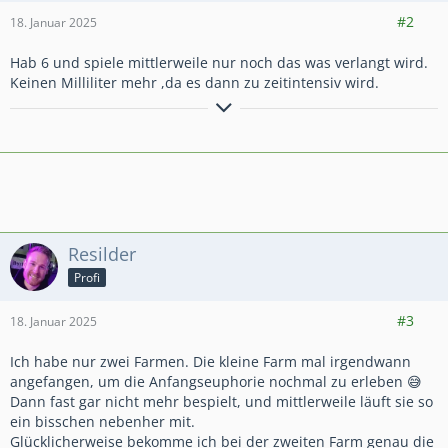
3.309
19.679
2.991
#2
18. Januar 2025
Hab 6 und spiele mittlerweile nur noch das was verlangt wird.
Keinen Milliliter mehr ,da es dann zu zeitintensiv wird.
Zitat
Um klar zu sehen reicht oft ein wechsel der Blickrichtung.
Autor: Antoine de Saint-Exupéry
Resilder
Profi
475
3.770
473
#3
18. Januar 2025
Ich habe nur zwei Farmen. Die kleine Farm mal irgendwann
angefangen, um die Anfangseuphorie nochmal zu erleben 😅
Dann fast gar nicht mehr bespielt, und mittlerweile läuft sie so
ein bisschen nebenher mit.
Glücklicherweise bekomme ich bei der zweiten Farm genau die