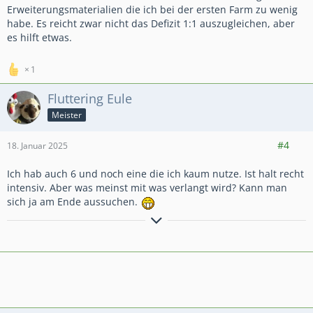
Erweiterungsmaterialien die ich bei der ersten Farm zu wenig
habe. Es reicht zwar nicht das Defizit 1:1 auszugleichen, aber
es hilft etwas.
1
Fluttering Eule
Meister
689
13.739
2.519
#4
18. Januar 2025
Ich hab auch 6 und noch eine die ich kaum nutze. Ist halt recht
intensiv. Aber was meinst mit was verlangt wird? Kann man
sich ja am Ende aussuchen.
"Wie war dein Wochenende? Es hat nach nur 2 Tagen den Geist
aufgegeben. Ich will ein neues!"
Die fleißigen Schweine
suchen noch Mitglieder in der GM.
Schaut gern zu uns rein! Kürzel #98JUQPGU
Grüße vom Eulchen