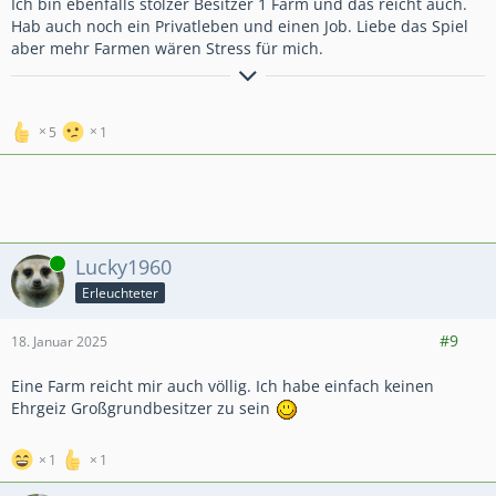
Ich bin ebenfalls stolzer Besitzer 1 Farm und das reicht auch.
Hab auch noch ein Privatleben und einen Job. Liebe das Spiel
aber mehr Farmen wären Stress für mich.
LG Cindy
5
1
Online
Lucky1960
Erleuchteter
7.962
24.257
3.158
#9
18. Januar 2025
Eine Farm reicht mir auch völlig. Ich habe einfach keinen
Ehrgeiz Großgrundbesitzer zu sein
1
1