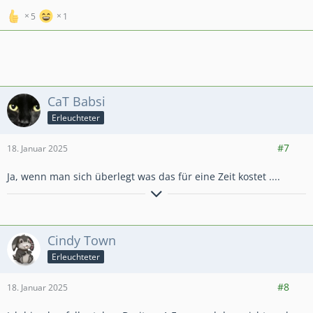
5
1
CaT Babsi
Erleuchteter
3.309
19.679
2.991
#7
18. Januar 2025
Ja, wenn man sich überlegt was das für eine Zeit kostet ....
Zitat
Um klar zu sehen reicht oft ein wechsel der Blickrichtung.
Cindy Town
Erleuchteter
Autor: Antoine de Saint-Exupéry
2.087
29.617
4.651
#8
18. Januar 2025